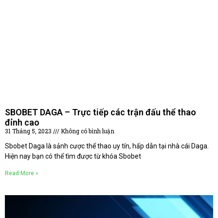
SBOBET DAGA – Trực tiếp các trận đấu thể thao
đỉnh cao
31 Tháng 5, 2023
Không có bình luận
Sbobet Daga là sảnh cược thể thao uy tín, hấp dẫn tại nhà cái Daga.
Hiện nay bạn có thể tìm được từ khóa Sbobet
Read More »