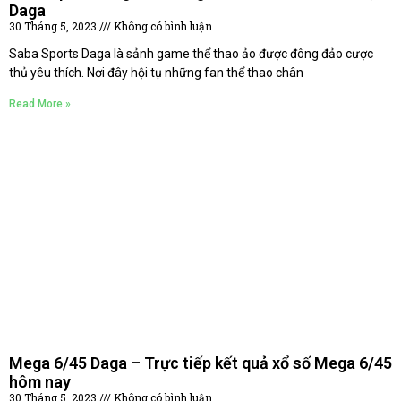
Daga
30 Tháng 5, 2023
Không có bình luận
Saba Sports Daga là sảnh game thể thao ảo được đông đảo cược
thủ yêu thích. Nơi đây hội tụ những fan thể thao chân
Read More »
Mega 6/45 Daga – Trực tiếp kết quả xổ số Mega 6/45
hôm nay
30 Tháng 5, 2023
Không có bình luận