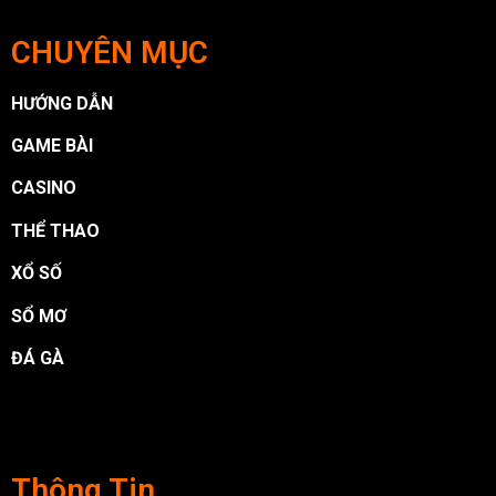
CHUYÊN MỤC
HƯỚNG DẪN
GAME BÀI
CASINO
THỂ THAO
XỔ SỐ
SỔ MƠ
ĐÁ GÀ
suncity
Thông Tin