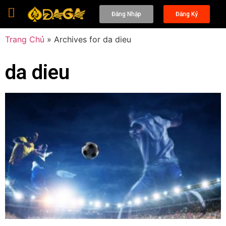
Đăng Nhập
Đăng Ký
Trang Chủ
»
Archives for da dieu
da dieu