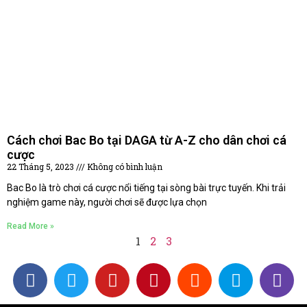
Cách chơi Bac Bo tại DAGA từ A-Z cho dân chơi cá
cược
22 Tháng 5, 2023
Không có bình luận
Bac Bo là trò chơi cá cược nổi tiếng tại sòng bài trực tuyến. Khi trải
nghiệm game này, người chơi sẽ được lựa chọn
Read More »
1
2
3